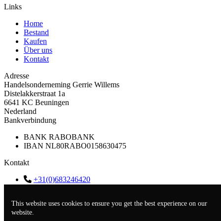
Links
Home
Bestand
Kaufen
Über uns
Kontakt
Adresse
Handelsonderneming Gerrie Willems
Distelakkerstraat 1a
6641 KC Beuningen
Nederland
Bankverbindung
BANK
RABOBANK
IBAN
NL80RABO0158630475
Kontakt
+31(0)683246420
info@gerriewillems.nl
KVK
09133234
This website uses cookies to ensure you get the best experience on our
BTW
NL001884433B44
website.