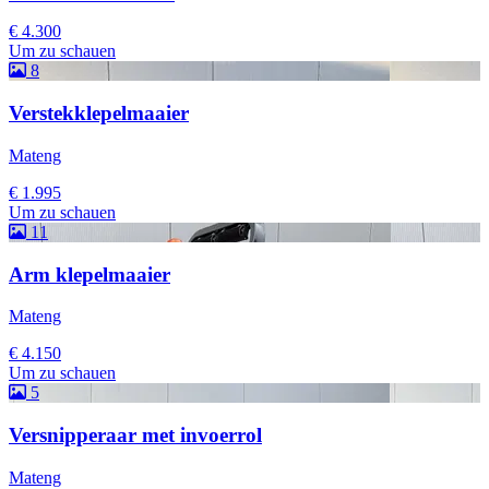
€ 4.300
Um zu schauen
8
Verstekklepelmaaier
Mateng
€ 1.995
Um zu schauen
11
Arm klepelmaaier
Mateng
€ 4.150
Um zu schauen
5
Versnipperaar met invoerrol
Mateng