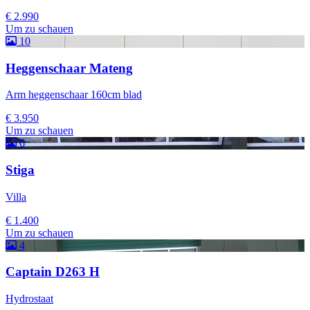
€ 2.990
Um zu schauen
10
Heggenschaar Mateng
Arm heggenschaar 160cm blad
€ 3.950
Um zu schauen
6
Stiga
Villa
€ 1.400
Um zu schauen
4
Captain D263 H
Hydrostaat