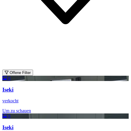
Offene Filter
8
Iseki
verkocht
Um zu schauen
8
Iseki