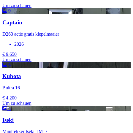
Um zu schauen
9
Captain
D263 actie gratis klepelmaaier
2026
€ 9.650
Um zu schauen
6
Kubota
Bultra 16
€ 4.200
Um zu schauen
6
Iseki
Minitrekker Iseki TM17