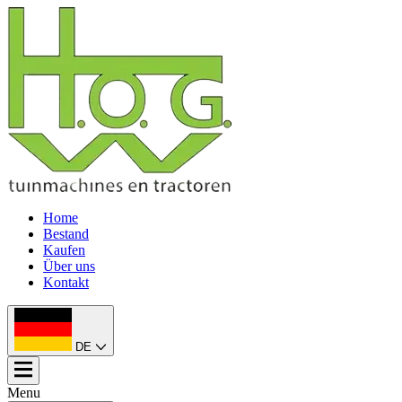
Home
Bestand
Kaufen
Über uns
Kontakt
DE
Menu