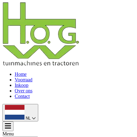
Home
Voorraad
Inkoop
Over ons
Contact
NL
Menu