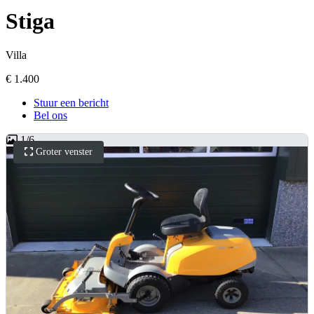
Stiga
Villa
€ 1.400
Stuur een bericht
Bel ons
1
/
6
Groter venster