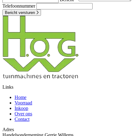
Telefoonnummer
Bericht versturen
Links
Home
Voorraad
Inkoop
Over ons
Contact
Adres
Handelsonderneming Gerrie Willems