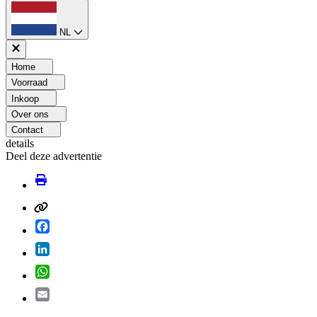
NL
Home
Voorraad
Inkoop
Over ons
Contact
details
Deel deze advertentie
Facebook
LinkedIn
WhatsApp
Email