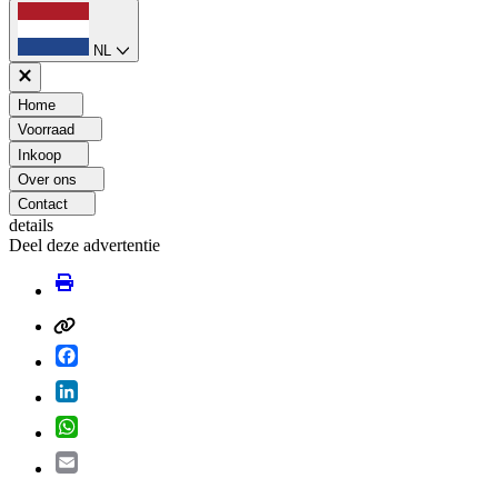
NL
Home
Voorraad
Inkoop
Over ons
Contact
details
Deel deze advertentie
Facebook
LinkedIn
WhatsApp
Email