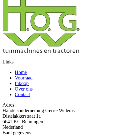
Links
Home
Voorraad
Inkoop
Over ons
Contact
Adres
Handelsonderneming Gerrie Willems
Distelakkerstraat 1a
6641 KC Beuningen
Nederland
Bankgegevens