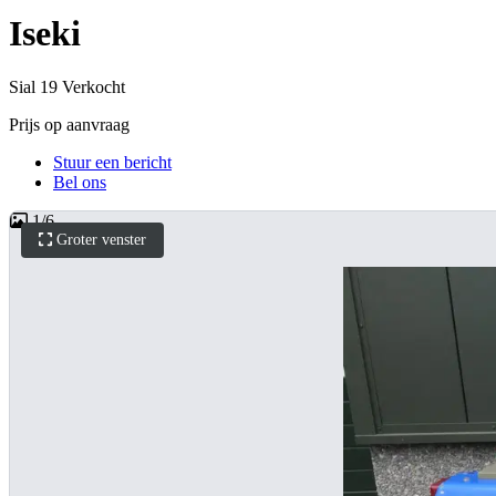
Iseki
Sial 19 Verkocht
Prijs op aanvraag
Stuur een bericht
Bel ons
1
/
6
Groter venster