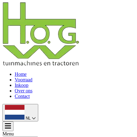
Home
Voorraad
Inkoop
Over ons
Contact
NL
Menu