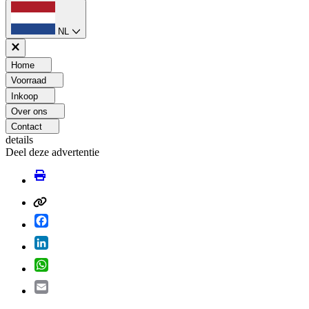
NL
Home
Voorraad
Inkoop
Over ons
Contact
details
Deel deze advertentie
Facebook
LinkedIn
WhatsApp
Email