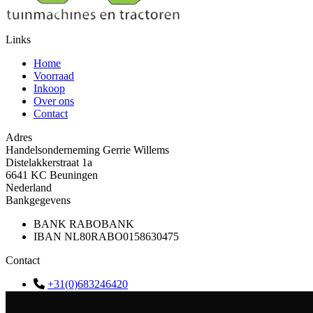
Links
Home
Voorraad
Inkoop
Over ons
Contact
Adres
Handelsonderneming Gerrie Willems
Distelakkerstraat 1a
6641 KC Beuningen
Nederland
Bankgegevens
BANK
RABOBANK
IBAN
NL80RABO0158630475
Contact
+31(0)683246420
info@gerriewillems.nl
KVK
09133234