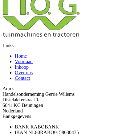
Links
Home
Voorraad
Inkoop
Over ons
Contact
Adres
Handelsonderneming Gerrie Willems
Distelakkerstraat 1a
6641 KC Beuningen
Nederland
Bankgegevens
BANK
RABOBANK
IBAN
NL80RABO0158630475