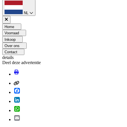
NL
Home
Voorraad
Inkoop
Over ons
Contact
details
Deel deze advertentie
Facebook
LinkedIn
WhatsApp
Email