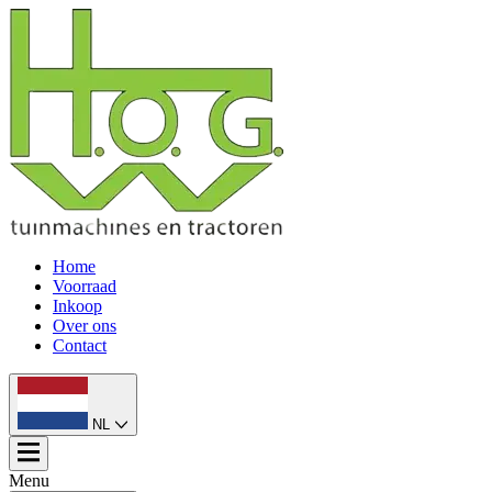
Home
Voorraad
Inkoop
Over ons
Contact
NL
Menu