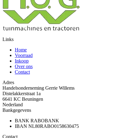
Links
Home
Voorraad
Inkoop
Over ons
Contact
Adres
Handelsonderneming Gerrie Willems
Distelakkerstraat 1a
6641 KC Beuningen
Nederland
Bankgegevens
BANK
RABOBANK
IBAN
NL80RABO0158630475
Contact