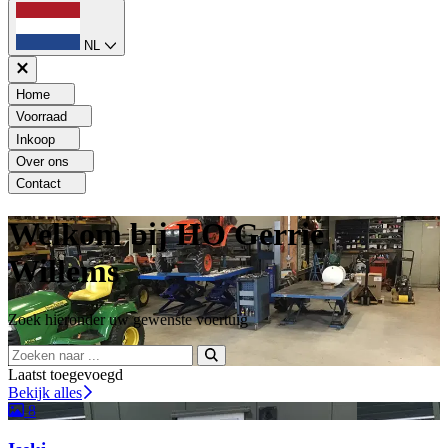
NL
Home
Voorraad
Inkoop
Over ons
Contact
Welkom bij HO Gerrie
Willems
Zoek hieronder uw gewenste voertuig
Laatst toegevoegd
Bekijk alles
8